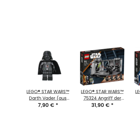
 WARS™
LEGO® STAR WARS™
LEGO® STAR WARS™
L
 40539
Darth Vader (aus
75324 Angriff der
™ #150
€
*
75387) sw1249
7,90 €
*
Dark Trooper™
31,90 €
*