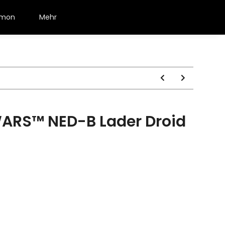
émon
Mehr
ARS™ NED-B Lader Droid