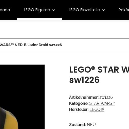
rcana
LEGO Figuren
LEGO Einzelteile
Pok
WARS™ NED-B Lader Droid sw1226
LEGO® STAR W
sw1226
Artikelnummer:
sw1226
Kategorie:
STAR WARS™
Hersteller:
LEGO®
Zustand:
NEU