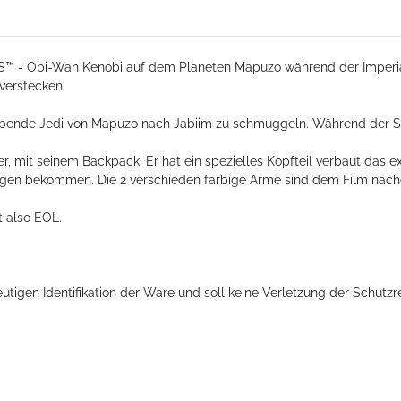
S™ - Obi-Wan Kenobi auf dem Planeten Mapuzo während der Imperiale
verstecken.
lebende Jedi von Mapuzo nach Jabiim zu schmuggeln. Während der S
it seinem Backpack. Er hat ein spezielles Kopfteil verbaut das exkl
ngen bekommen. Die 2 verschieden farbige Arme sind dem Film nac
t also EOL.
tigen Identifikation der Ware und soll keine Verletzung der Schutzr