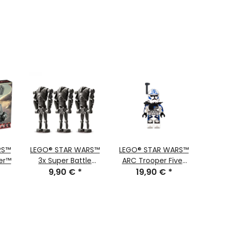
RS™
LEGO® STAR WARS™
LEGO® STAR WARS™
LEGO
ier™
3x Super Battle
ARC Trooper Fives
Droid aus 75372
9,90 €
*
19,90 €
sw1326
*
Manda
4
sw1321