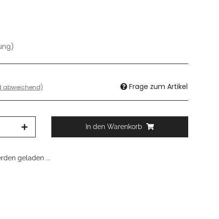
dung)
Frage zum Artikel
nd abweichend)
In den Warenkorb
den geladen ...