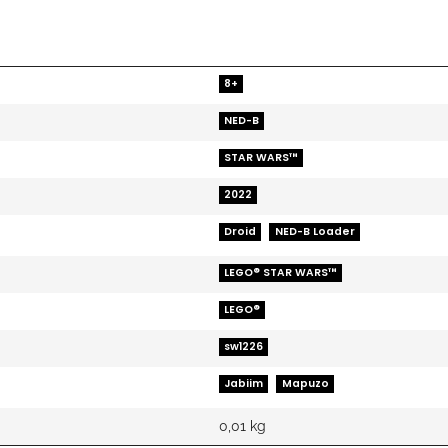
8+
NED-B
STAR WARS™
2022
Droid
NED-B Loader
LEGO® STAR WARS™
LEGO®
sw1226
Jabiim
Mapuzo
0,01
kg