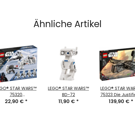
Ähnliche Artikel
EGO® STAR WARS™
LEGO® STAR WARS™
LEGO® STAR WA
75320
BD-72
75323 Die Justif
Snowtrooper™
22,90 €
*
11,90 €
*
139,90 €
*
Battle Pack