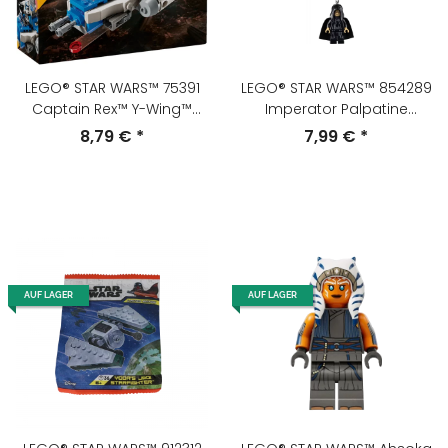
LEGO® STAR WARS™ 75391
LEGO® STAR WARS™ 854289
Captain Rex™ Y-Wing™
Imperator Palpatine
Microfighter
Schlüsselanhänger
8,79 €
*
7,99 €
*
AUF LAGER
AUF LAGER