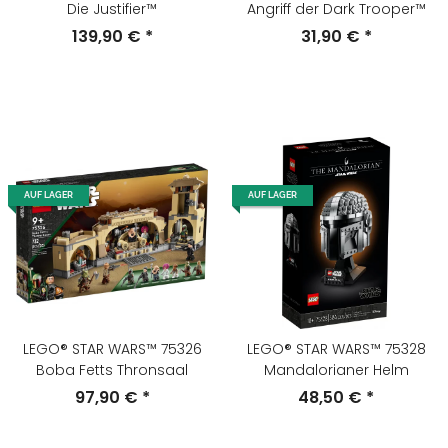
Die Justifier™
Angriff der Dark Trooper™
139,90 €
*
31,90 €
*
AUF LAGER
AUF LAGER
LEGO® STAR WARS™ 75326
LEGO® STAR WARS™ 75328
Boba Fetts Thronsaal
Mandalorianer Helm
97,90 €
*
48,50 €
*