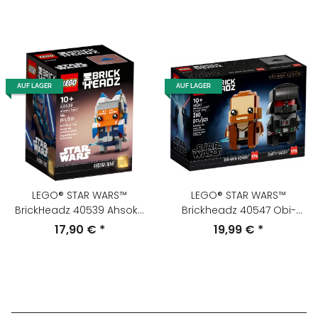
AUF LAGER
AUF LAGER
LEGO® STAR WARS™
LEGO® STAR WARS™
BrickHeadz 40539 Ahsoka
Brickheadz 40547 Obi-
Tano™ #150
Wan Kenobi™ #174 und
17,90 €
*
19,99 €
*
Darth Vader™ #175