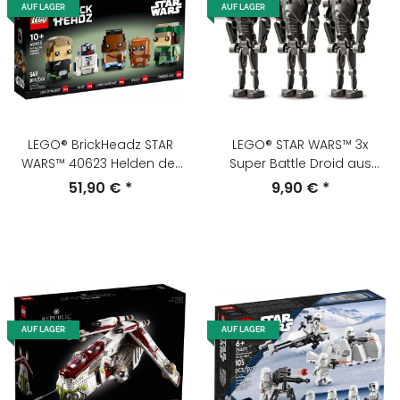
AUF LAGER
AUF LAGER
LEGO® BrickHeadz STAR
LEGO® STAR WARS™ 3x
WARS™ 40623 Helden der
Super Battle Droid aus
Schlacht von Endor™
75372 sw1321
51,90 €
*
9,90 €
*
AUF LAGER
AUF LAGER