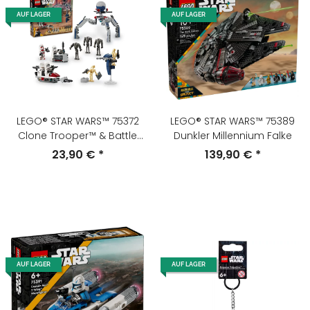
AUF LAGER
AUF LAGER
LEGO® STAR WARS™ 75372
LEGO® STAR WARS™ 75389
Clone Trooper™ & Battle
Dunkler Millennium Falke
Droid™ Battle Pack
23,90 €
*
139,90 €
*
AUF LAGER
AUF LAGER