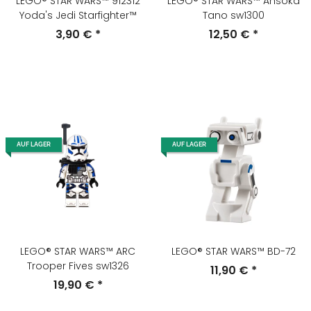
LEGO® STAR WARS™ 912312
LEGO® STAR WARS™ Ahsoka
Yoda's Jedi Starfighter™
Tano sw1300
3,90 €
*
12,50 €
*
AUF LAGER
AUF LAGER
LEGO® STAR WARS™ ARC
LEGO® STAR WARS™ BD-72
Trooper Fives sw1326
11,90 €
*
19,90 €
*