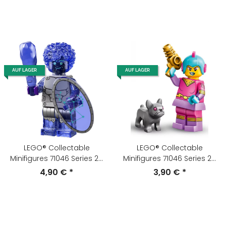
AUF LAGER
AUF LAGER
LEGO® Collectable
LEGO® Collectable
Minifigures 71046 Series 26
Minifigures 71046 Series 26
Minifigur Orion
Retro-Weltraumheldin
4,90 €
*
3,90 €
*