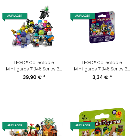
AUF LAGER
AUF LAGER
LEGO® Collectable
LEGO® Collectable
Minifigures 71046 Series 26
Minifigures 71046 Series 26
Space
Space Zufällige Minifigur
39,90 €
*
3,34 €
*
AUF LAGER
AUF LAGER