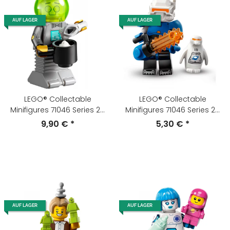
AUF LAGER
AUF LAGER
LEGO® Collectable
LEGO® Collectable
Minifigures 71046 Series 26
Minifigures 71046 Series 26
Butler-Roboter
Eisplanetenforscherin
9,90 €
*
5,30 €
*
AUF LAGER
AUF LAGER