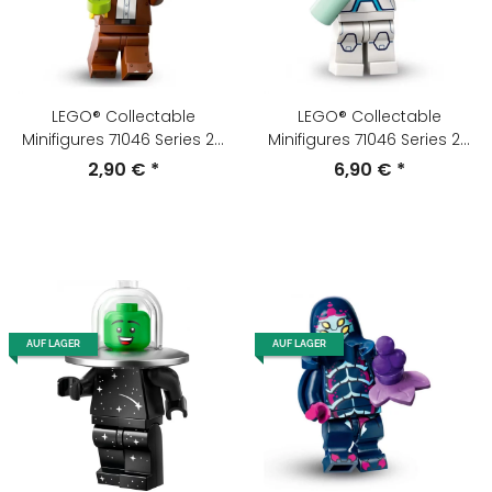
LEGO® Collectable
LEGO® Collectable
Minifigures 71046 Series 26
Minifigures 71046 Series 26
Hochstapler
Krankenschwester-
2,90 €
*
6,90 €
*
Androide
AUF LAGER
AUF LAGER