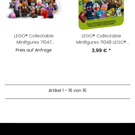
LEGO® Collectable
LEGO® Collectable
Minifigures 71047
Minifigures 71048 LEGO®
Dungeons & Dragons
Minifiguren Serie 28
Preis auf Anfrage
3,99 €
*
Series 27 - Charakter
wählen! - komplette Serie
Artikel 1 - 16 von 16