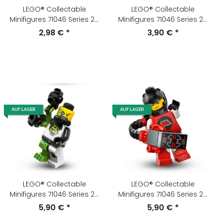
LEGO® Collectable
LEGO® Collectable
Minifigures 71046 Series 26
Minifigures 71046 Series 26
Krankenschwester-
Minifigur Alien-Käferzoid
2,98 €
*
3,90 €
*
Androide
AUF LAGER
AUF LAGER
LEGO® Collectable
LEGO® Collectable
Minifigures 71046 Series 26
Minifigures 71046 Series 26
Minifigur Blacktron-Mutant
Minifigur M:Tron Power-
5,90 €
*
5,90 €
*
col448
Mech