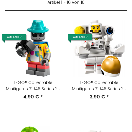
Artikel 1 - 16 von 16
AUF LAGER
AUF LAGER
LEGO® Collectable
LEGO® Collectable
Minifigures 71046 Series 26
Minifigures 71046 Series 26
Alien-Tourist
Astronaut auf
4,90 €
*
3,90 €
*
Weltraumspaziergang