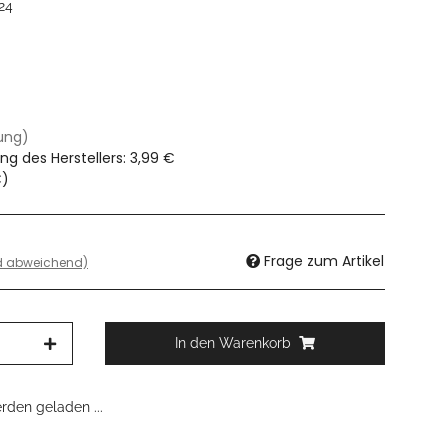
24
dung)
ng des Herstellers
:
3,99 €
€
)
Frage zum Artikel
nd abweichend)
In den Warenkorb
den geladen ...