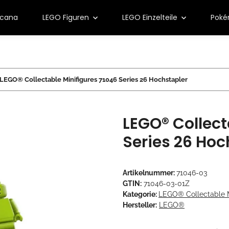
rcana
LEGO Figuren
LEGO Einzelteile
Pok
LEGO® Collectable Minifigures 71046 Series 26 Hochstapler
LEGO® Collect
Series 26 Hoc
Artikelnummer:
71046-03
GTIN:
71046-03-01Z
Kategorie:
LEGO® Collectable M
Hersteller:
LEGO®