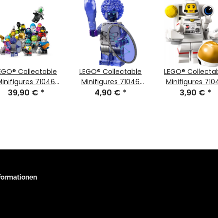
EGO® Collectable
LEGO® Collectable
LEGO® Collecta
Minifigures 71046
Minifigures 71046
Minifigures 710
Series 26 Space
39,90 €
*
Series 26 Minifigur
4,90 €
*
Series 26 Astron
3,90 €
*
Orion
auf
Weltraumspazie
nformationen