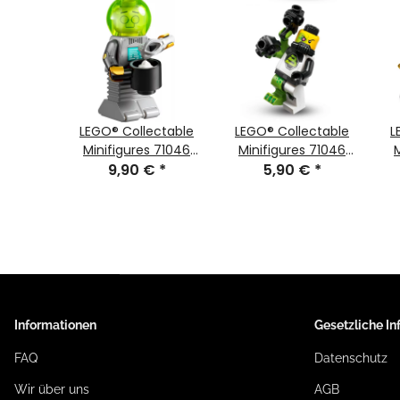
ctable
LEGO® Collectable
LEGO® Collectable
L
 71046
Minifigures 71046
Minifigures 71046
nifigur
€
*
Series 26 Butler-
9,90 €
*
Series 26 Minifigur
5,90 €
*
rzoid
Roboter
Blacktron-Mutant
col448
Informationen
Gesetzliche I
FAQ
Datenschutz
Wir über uns
AGB