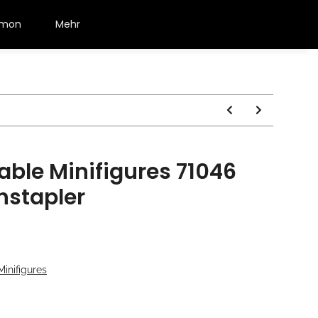
émon
Mehr
able Minifigures 71046
hstapler
inifigures