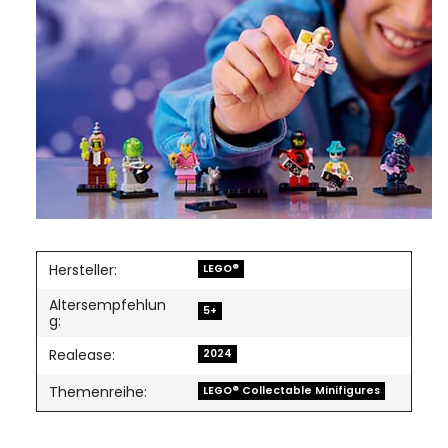
Hersteller:
LEGO®
Altersempfehlun
5+
g:
Realease:
2024
Themenreihe:
LEGO® Collectable Minifigures