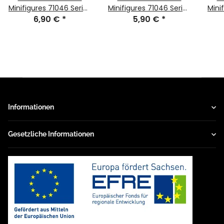
Minifigures 71046 Series
Minifigures 71046 Series
Mini
26 Krankenschwester-
6,90 €
*
26 Minifigur Blacktron-
5,90 €
*
Androide
Mutant col448
Informationen
Gesetzliche Informationen