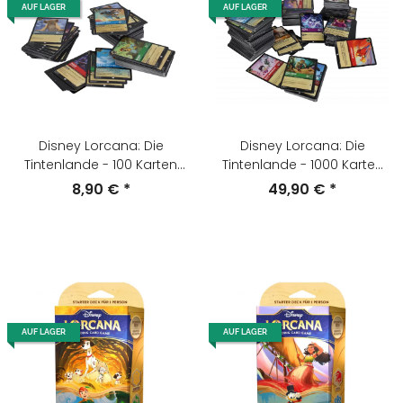
AUF LAGER
AUF LAGER
Disney Lorcana: Die
Disney Lorcana: Die
Tintenlande - 100 Karten
Tintenlande - 1000 Karten
Random Zufällig (Deutsch)
Random Zufällig (Deutsch)
8,90 €
*
49,90 €
*
AUF LAGER
AUF LAGER