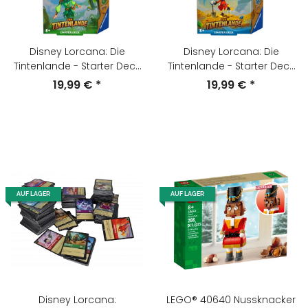
Disney Lorcana: Die
Disney Lorcana: Die
Tintenlande - Starter Deck
Tintenlande - Starter Deck
Bernstein und Smaragd
Rubin und Saphir
19,99 €
*
19,99 €
*
(Englisch)
(Englisch)
AUF LAGER
AUF LAGER
Disney Lorcana:
LEGO® 40640 Nussknacker