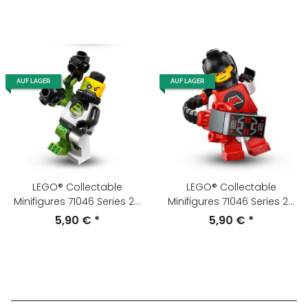
AUF LAGER
AUF LAGER
LEGO® Collectable
LEGO® Collectable
Minifigures 71046 Series 26
Minifigures 71046 Series 26
Minifigur Blacktron-Mutant
Minifigur M:Tron Power-
5,90 €
*
5,90 €
*
col448
Mech