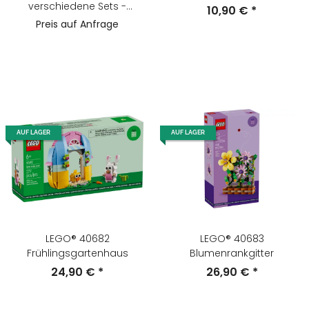
verschiedene Sets -
10,90 €
*
Anzahl wählen! - Random
Preis auf Anfrage
Zufällig (Deutsch)
AUF LAGER
AUF LAGER
LEGO® 40682
LEGO® 40683
Frühlingsgartenhaus
Blumenrankgitter
24,90 €
*
26,90 €
*