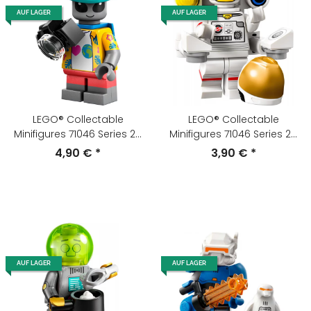
AUF LAGER
AUF LAGER
LEGO® Collectable
LEGO® Collectable
Minifigures 71046 Series 26
Minifigures 71046 Series 26
Alien-Tourist
Astronaut auf
4,90 €
*
3,90 €
*
Weltraumspaziergang
AUF LAGER
AUF LAGER