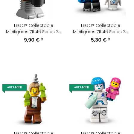
LEGO® Collectable
LEGO® Collectable
Minifigures 71046 Series 26
Minifigures 71046 Series 26
Butler-Roboter
Eisplanetenforscherin
9,90 €
*
5,30 €
*
AUF LAGER
AUF LAGER
LEGO® Collectable
LEGO® Collectable