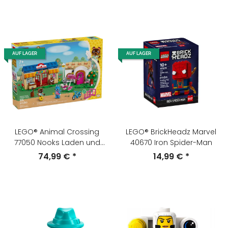
AUF LAGER
AUF LAGER
LEGO® Animal Crossing
LEGO® BrickHeadz Marvel
77050 Nooks Laden und
40670 Iron Spider-Man
Sophies Haus
74,99 €
*
14,99 €
*