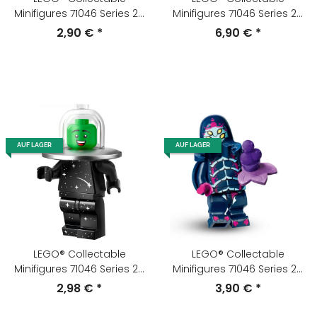
Minifigures 71046 Series 26
Minifigures 71046 Series 26
Hochstapler
Krankenschwester-
2,90 €
*
6,90 €
*
Androide
AUF LAGER
AUF LAGER
LEGO® Collectable
LEGO® Collectable
Minifigures 71046 Series 26
Minifigures 71046 Series 26
Krankenschwester-
Minifigur Alien-Käferzoid
2,98 €
*
3,90 €
*
Androide