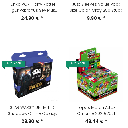
Funko POP! Harry Potter
Just Sleeves Value Pack
Figur Patronus Severus
Size Color: Gray 250 Stück
Snape Nr. #128 NEU & UVP
24,90 €
*
9,90 €
*
AUF LAGER
AUF LAGER
STAR WARS™ UNLIMITED
Topps Match Attax
Shadows Of The Galaxy
Chrome 2020/2021
Zwei-Spieler-Starter
Bundesliga Box Soccer
29,90 €
*
49,44 €
*
(Deutsch)
Display 20/21 Deutsch