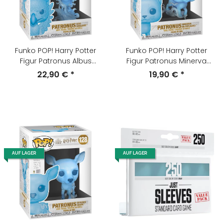
Funko POP! Harry Potter
Funko POP! Harry Potter
Figur Patronus Albus
Figur Patronus Minerva
Dumbledore Nr. #127 NEU &
McGonagall Nr. #129 NEU &
22,90 €
*
19,90 €
*
OVP
UVP
AUF LAGER
AUF LAGER