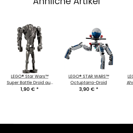
Ähnliche Artikel
LEGO® Star Wars™
LEGO® STAR WARS™
LE
Super Battle Droid aus
Octuptarra-Droid
Ah
75372 sw1321
1,90 €
*
3,90 €
*