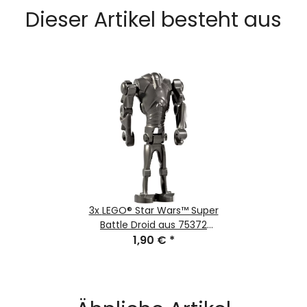
Dieser Artikel besteht aus
3x
LEGO® Star Wars™ Super
Battle Droid aus 75372
1,90 €
sw1321
*