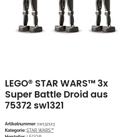
LEGO® STAR WARS™ 3x
Super Battle Droid aus
75372 sw1321
Artikelnummer:
sw1321x3
Kategorie:
STAR WARS™
Hersteller:
LEGO®