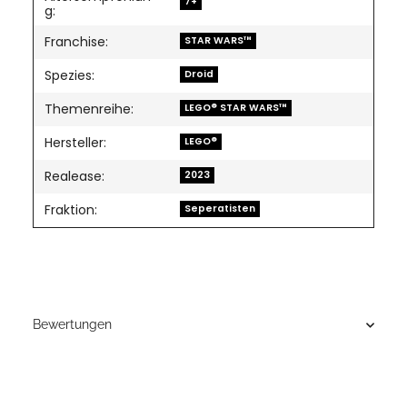
7+
g:
Franchise:
STAR WARS™
Spezies:
Droid
Themenreihe:
LEGO® STAR WARS™
Hersteller:
LEGO®
Realease:
2023
Fraktion:
Seperatisten
Bewertungen