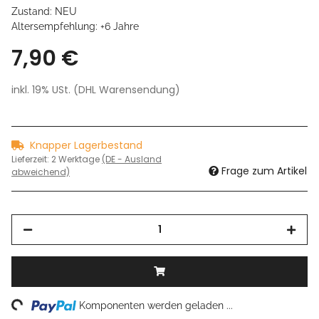
Zustand: NEU
Altersempfehlung: +6 Jahre
7,90 €
inkl. 19% USt. (DHL Warensendung)
Knapper Lagerbestand
Lieferzeit:
2 Werktage
(DE - Ausland
Frage zum Artikel
abweichend)
ng...
Komponenten werden geladen ...