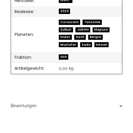
Hersteller:
LEGO®
Realease:
2023
Coruscant
Tatooine
Sullust
Jabiim
Mapuzo
Planeten:
Endor
Hoth
Bespin
Mustafar
Eadu
Kessel
Fraktion:
Sith
Artikelgewicht:
0,00
kg
Bewertungen