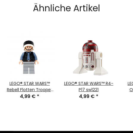
Ähnliche Artikel
LEGO® STAR WARS™
LEGO® STAR WARS™ R4-
LE
Rebell Flotten Trooper
P17 sw1221
O
4,99 €
sw1285
*
4,99 €
*