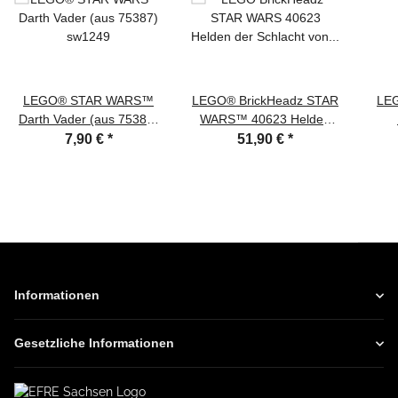
LEGO® STAR WARS™
LEGO® BrickHeadz STAR
LE
Darth Vader (aus 75387)
WARS™ 40623 Helden
sw1249
der Schlacht von Endor™
7,90 €
*
51,90 €
*
Informationen
Gesetzliche Informationen