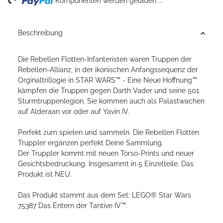
ng...
Komponenten werden geladen ...
Beschreibung
Die Rebellen Flotten-Infanteristen waren Truppen der
Rebellen-Allianz, in der ikonischen Anfangssequenz der
Orginaltrillogie in STAR WARS™ - Eine Neue Hoffnung™
kämpfen die Truppen gegen Darth Vader und seine 501.
Sturmtruppenlegion. Sie kommen auch als Palastwachen
auf Alderaan vor oder auf Yavin IV.
Perfekt zum spielen und sammeln. Die Rebellen Flotten
Truppler ergänzen perfekt Deine Sammlung.
Der Truppler kommt mit neuen Torso-Prints und neuer
Gesichtsbedruckung. Insgesammt in 5 Einzelteile. Das
Produkt ist NEU.
Das Produkt stammt aus dem Set: LEGO® Star Wars
75387 Das Entern der Tantive IV™.