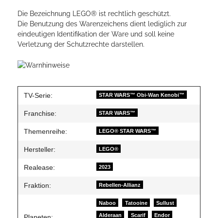
Die Bezeichnung LEGO® ist rechtlich geschützt.
Die Benutzung des Warenzeichens dient lediglich zur
eindeutigen Identifikation der Ware und soll keine
Verletzung der Schutzrechte darstellen.
TV-Serie:
STAR WARS™ Obi-Wan Kenobi™
Franchise:
STAR WARS™
Themenreihe:
LEGO® STAR WARS™
Hersteller:
LEGO®
Realease:
2023
Fraktion:
Rebellen-Allianz
Naboo
Tatooine
Sullust
Alderaan
Scarif
Endor
Planeten: