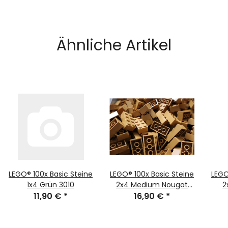
Ähnliche Artikel
LEGO® 100x Basic Steine
LEGO® 100x Basic Steine
LEGO
1x4 Grün 3010
2x4 Medium Nougat
2
11,90 €
*
16,90 €
3001
*