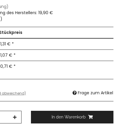
dung)
ng des Herstellers
:
19,90 €
€
)
Stückpreis
11,31 €
*
11,07 €
*
10,71 €
*
Frage zum Artikel
nd abweichend)
In den Warenkorb