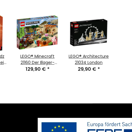
dz
LEGO® Minecraft
LEGO® Architecture
LEGO®
ein
21160 Der Illager-
21034 London
129,90 €
Überfall
*
29,90 €
*
Fre
7