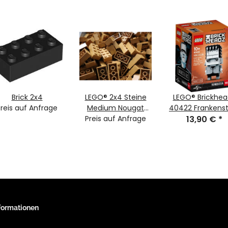
Brick 2x4
LEGO® 2x4 Steine
LEGO® Brickhea
Preis auf Anfrage
Medium Nougat
40422 Frankenst
Preis auf Anfrage
Basic NEU -
13,90 €
#111
*
verschiedene
Stückzahlen -
Medium Nougat
Bricks 3001
nformationen