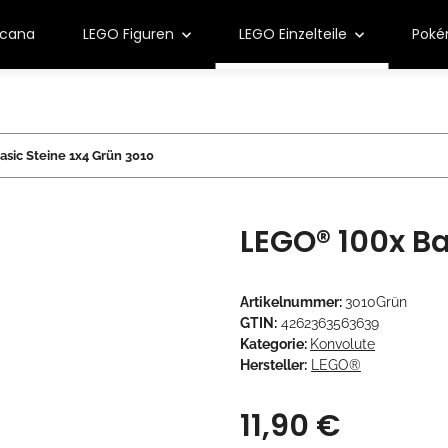
rcana
LEGO Figuren
LEGO Einzelteile
Pok
sic Steine 1x4 Grün 3010
LEGO® 100x Ba
Artikelnummer:
3010Grün
GTIN:
4262363563639
Kategorie:
Konvolute
Hersteller:
LEGO®
11,90 €