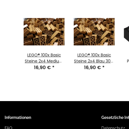
n Side
LEGO® 100x Basic
LEGO® 100x Basic
 Racer
Steine 2x4 Medium
Steine 2x4 Blau 3001
€
*
Nougat 3001
16,90 €
*
16,90 €
NEU
*
Informationen
Gesetzliche I
FAQ
Datenschutz