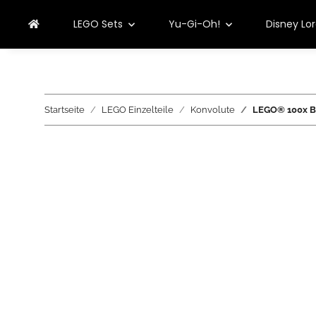
LEGO Sets
Yu-Gi-Oh!
Disney Lo
Startseite
LEGO Einzelteile
Konvolute
LEGO® 100x Ba