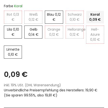
Farbe
Koral
Rot
0,13
Weiß
Blau
0,12
Schwarz
Koral
€
0,12 €
€
0,10 €
0,09 €
Lila
0,10
Gelb
Orange
Hellorange
Hell-
€
0,14 €
0,12 €
0,12 €
Azure
0,10 €
Limette
0,10 €
0,09 €
inkl. 19% USt. (DHL Warensendung)
Unverbindliche Preisempfehlung des Herstellers
:
19,90 €
(Sie sparen
99.55%
, also
19,81 €
)