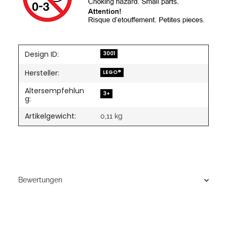
Design ID:
3001
Hersteller:
LEGO®
Altersempfehlun
3+
g:
Artikelgewicht:
0,11
kg
Bewertungen