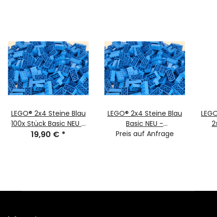
LEGO® 2x4 Steine Blau
LEGO® 2x4 Steine Blau
LEGO
100x Stück Basic NEU -
Basic NEU -
2
blue bricks 100 pieces
19,90 €
*
Preis auf Anfrage
verschiedene
3001 NEW
Stückzahlen - Blue
bricks 3001