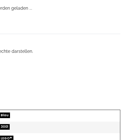
den geladen ...
echte darstellen.
Blau
3001
LEGO®