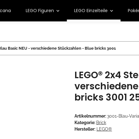
rcana
LEGO Figuren
LEGO Einzelteile
Pok
lau Basic NEU - verschiedene Stückzahlen - Blue bricks 3001
LEGO® 2x4 Ste
verschiedene
bricks 3001 2
Artikelnummer:
3001-Blau-Varia
Kategorie:
Brick
Hersteller:
LEGO®