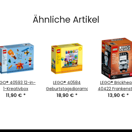
Ähnliche Artikel
EGO® 40593 12-in-
LEGO® 40584
LEGO® Brickhea
1-Kreativbox
Geburtstagsdiorama
40422 Frankenst
11,90 €
*
18,90 €
*
13,90 €
#111
*