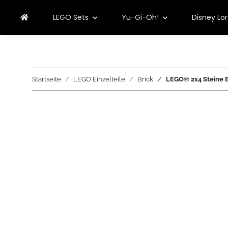
LEGO Sets
Yu-Gi-Oh!
Disney Lo
Startseite
LEGO Einzelteile
Brick
LEGO® 2x4 Steine B