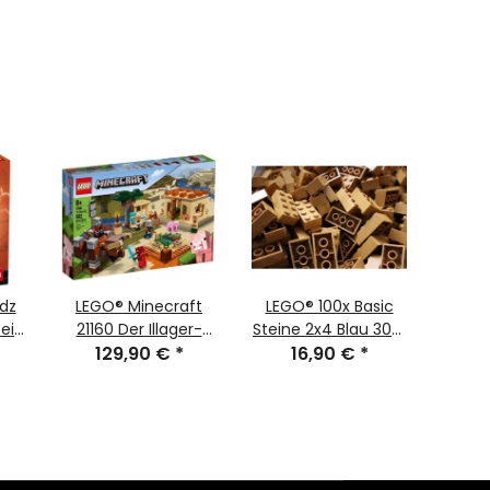
dz
LEGO® Minecraft
LEGO® 100x Basic
LE
ein
21160 Der Illager-
Steine 2x4 Blau 3001
40704
129,90 €
Überfall
*
16,90 €
NEU
*
vo
3