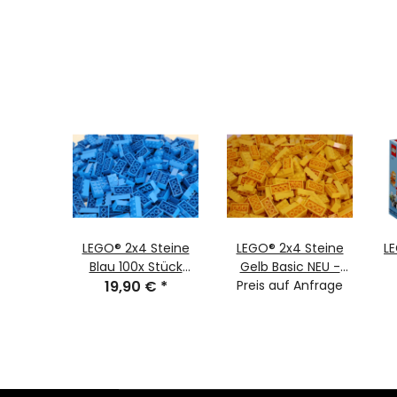
hnic
LEGO® 2x4 Steine
LEGO® 2x4 Steine
L
ster
Blau 100x Stück
Gelb Basic NEU -
gon™
€
*
Basic NEU - blue
19,90 €
*
Preis auf Anfrage
verschiedene
bricks 100 pieces
Stückzahlen -
3001 NEW
Yellow bricks 3001