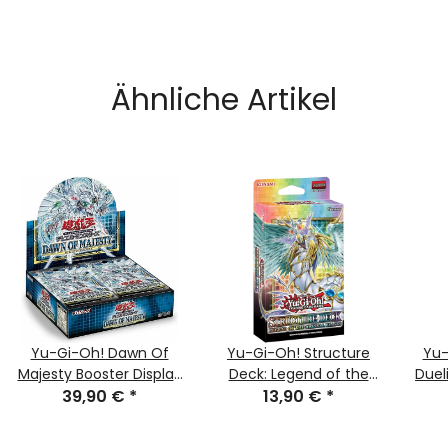
Ähnliche Artikel
Yu-Gi-Oh! Dawn Of
Yu-Gi-Oh! Structure
Yu-
Majesty Booster Display
Deck: Legend of the
Duel
- Deutsch (1. Auflage)
39,90 €
*
Crystal Beasts -
13,90 €
*
36er
deutsch (1. Auflage)