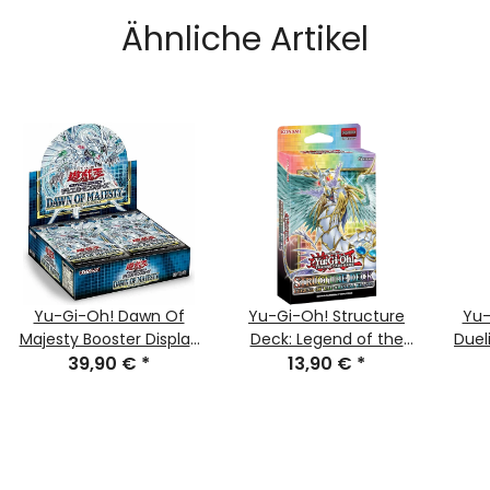
Ähnliche Artikel
Yu-Gi-Oh! Dawn Of
Yu-Gi-Oh! Structure
Yu-
Majesty Booster Display
Deck: Legend of the
Duel
- Deutsch (1. Auflage)
39,90 €
*
Crystal Beasts -
13,90 €
*
36er
deutsch (1. Auflage)