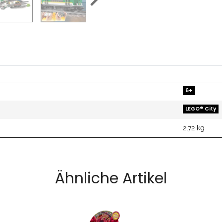
6+
LEGO® City
2,72
kg
Ähnliche Artikel