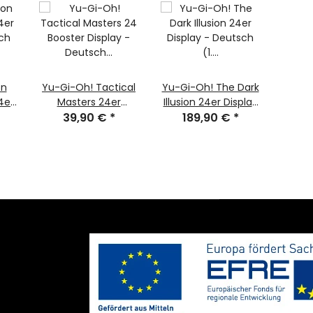
on
Yu-Gi-Oh! Tactical
Yu-Gi-Oh! The Dark
Yu-G
4er
Masters 24er
Illusion 24er Display
Co
 (1.
Display - Deutsch (1.
39,90 €
*
- Deutsch (1.
189,90 €
*
Boos
4
Auflage)
Auflage)
Deutsc