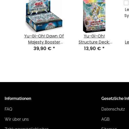
gyptian
Yu-Gi-Oh! Dawn Of
Yu-Gi-Oh!
belisk
Majesty Booster
Structure Deck:
L
tor -
€
*
Display - Deutsch (1.
39,90 €
*
Legend of the
13,90 €
*
Sy
Auflage)
Auflage)
Crystal Beasts -
Di
deutsch (1. Auflage)
Informationen
Gesetzliche I
FAQ
Datenschutz
Wir über uns
AGB