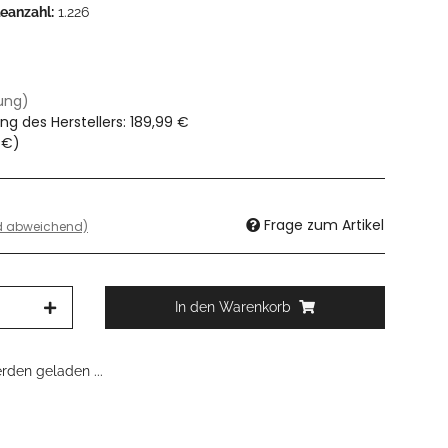
leanzahl:
1.226
dung)
ng des Herstellers
:
189,99 €
 €
)
Frage zum Artikel
nd abweichend)
In den Warenkorb
den geladen ...