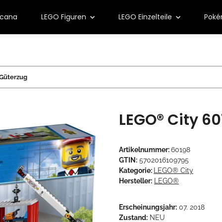
rcana
LEGO Figuren
LEGO Einzelteile
Pok
Güterzug
LEGO® City 6
Artikelnummer:
60198
GTIN:
5702016109795
Kategorie:
LEGO® City
Hersteller:
LEGO®
Erscheinungsjahr:
07. 2018
Zustand:
NEU