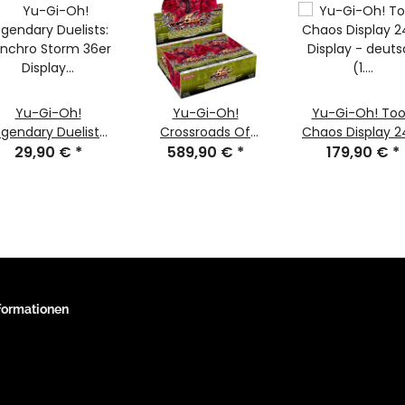
Yu-Gi-Oh!
Yu-Gi-Oh!
Yu-Gi-Oh! To
egendary Duelists:
Crossroads Of
Chaos Display 2
nchro Storm 36er
29,90 €
*
Chaos 24er Display
589,90 €
*
Display - deutsch
179,90 €
*
splay - Deutsch (1.
- englisch
Auflage)
Auflage)
nformationen