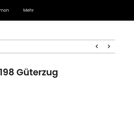
émon
Mehr
0198 Güterzug