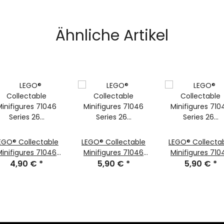
Ähnliche Artikel
EGO® Collectable
LEGO® Collectable
LEGO® Collecta
Minifigures 71046
Minifigures 71046
Minifigures 710
eries 26 Minifigur
4,90 €
*
Series 26 Minifigur
5,90 €
*
Series 26 Minifi
5,90 €
*
Orion
M:Tron Power-Mech
Blacktron-Muta
col448