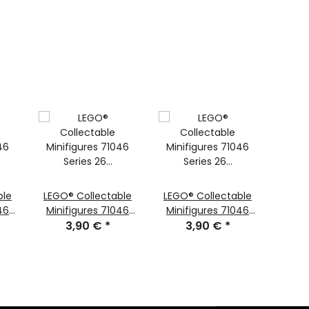
ble
LEGO® Collectable
LEGO® Collectable
LEGO
46
Minifigures 71046
Minifigures 71046
Mini
gur
Series 26 Minifigur
3,90 €
*
Series 26 Astronaut
3,90 €
*
Seri
nt
Alien-Käferzoid
auf
Weltraumspaziergang