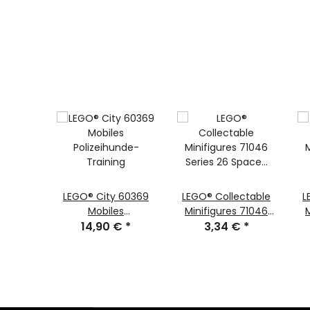
ctable
LEGO® City 60369
LEGO® Collectable
L
 71046
Mobiles
Minifigures 71046
€
26
*
Polizeihunde-
14,90 €
*
Series 26 Space
3,34 €
*
S
ester-
Training
Zufällige Minifigur
de