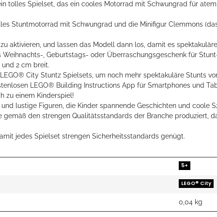
in tolles Spielset, das ein cooles Motorrad mit Schwungrad für atem
 tolles Stuntmotorrad mit Schwungrad und die Minifigur Clemmons (
u aktivieren, und lassen das Modell dann los, damit es spektakulär
s Weihnachts-, Geburtstags- oder Überraschungsgeschenk für Stunt-
 und 2 cm breit.
LEGO® City Stuntz Spielsets, um noch mehr spektakuläre Stunts vor
stenlosen LEGO® Building Instructions App für Smartphones und Table
h zu einem Kinderspiel!
nd lustige Figuren, die Kinder spannende Geschichten und coole Sze
e gemäß den strengen Qualitätsstandards der Branche produziert, da
mit jedes Spielset strengen Sicherheitsstandards genügt.
5+
LEGO® City
0,04
kg