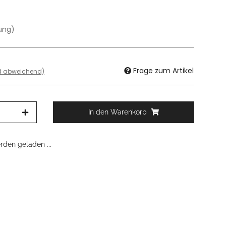
dung)
Frage zum Artikel
nd abweichend)
In den Warenkorb
den geladen ...