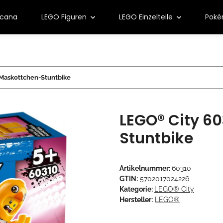
rcana
LEGO Figuren
LEGO Einzelteile
Pok
Maskottchen-Stuntbike
LEGO® City 6
Stuntbike
Artikelnummer:
60310
GTIN:
5702017024226
Kategorie:
LEGO® City
Hersteller:
LEGO®