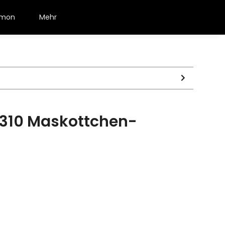
émon
Mehr
0310 Maskottchen-