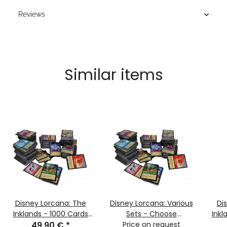
Reviews
Similar items
Disney Lorcana: The
Disney Lorcana: Various
Di
Inklands - 1000 Cards
Sets - Choose
Inkl
Random (German)
49,90 €
*
Quantity! - Random
Price on request
Ru