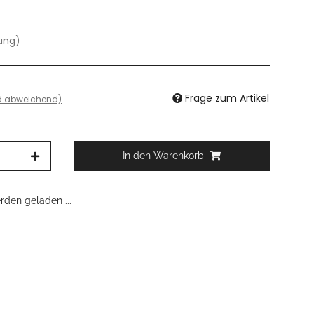
dung)
Frage zum Artikel
nd abweichend)
In den Warenkorb
den geladen ...