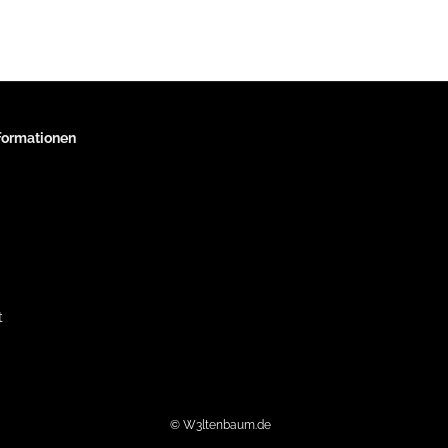
nformationen
t
© W3ltenbaum.de