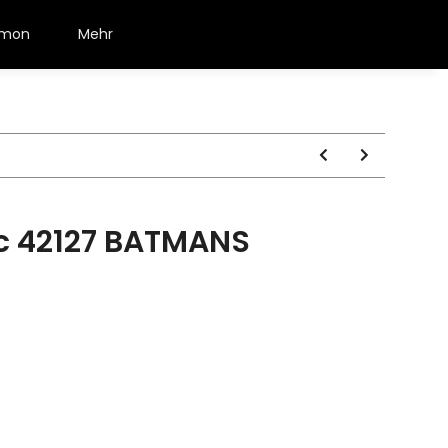
émon
Mehr
c 42127 BATMANS