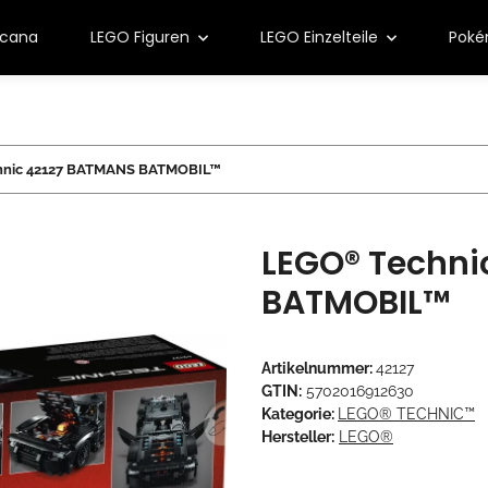
rcana
LEGO Figuren
LEGO Einzelteile
Pok
nic 42127 BATMANS BATMOBIL™
LEGO® Techni
BATMOBIL™
Artikelnummer:
42127
GTIN:
5702016912630
Kategorie:
LEGO® TECHNIC™
Hersteller:
LEGO®