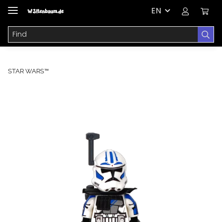
EN
STAR WARS™