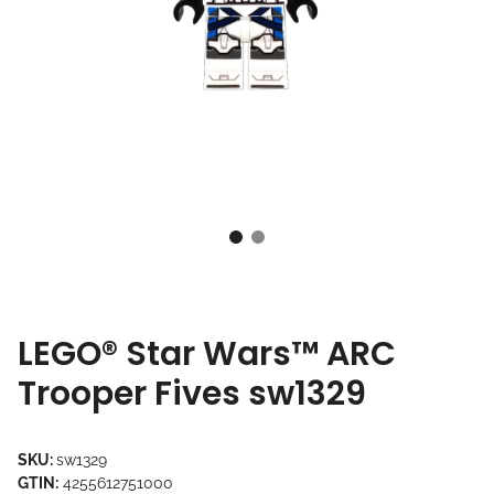
LEGO® Star Wars™ ARC
Trooper Fives sw1329
SKU:
sw1329
GTIN:
4255612751000