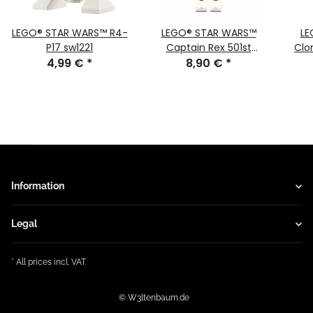
LEGO® STAR WARS™ R4-
LEGO® STAR WARS™
LE
P17 sw1221
Captain Rex 501st
Clo
4,99 €
*
Legion (Phase 2) sw1315
8,90 €
*
2)
Information
Legal
* All prices incl. VAT
© W3ltenbaum.de