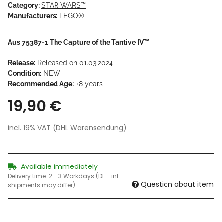
Category:
STAR WARS™
Manufacturers:
LEGO®
Aus 75387-1 The Capture of the Tantive IV™
Release:
Released on 01.03.2024
Condition:
NEW
Recommended Age:
+8 years
19,90 €
incl. 19% VAT (DHL Warensendung)
Available immediately
Delivery time:
2 - 3 Workdays
(DE - int.
Question about item
shipments may differ)