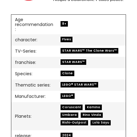
Age
8+
recommendation
:
character:
Fives
TV-Series:
STAR WARS™ The Clone Wars™
franchise:
STAR WARS™
Species:
Clone
Thematic series:
LEGO® STAR WARS™
Manufacturer:
LEGO®
Coruscant
Kamino
Umbara
Rino Vinda
Planets:
Rishi-Outpost
Lola Sayu
release:
2024