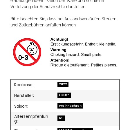
eindeutigen Identifikation der Ware und soll keine
Verletzung der Schutzrechte darstellen.
Bitte beachten Sie, dass bei Auslandsverkäufen Steuern
und Zollgebühren anfallen können.
Realease:
2022
Hersteller:
LEGO®
Saison:
Weihnachten
Altersempfehlun
12+
g: