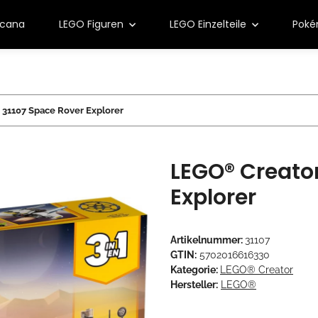
rcana
LEGO Figuren
LEGO Einzelteile
Pok
31107 Space Rover Explorer
LEGO® Creator
Explorer
Artikelnummer:
31107
GTIN:
5702016616330
Kategorie:
LEGO® Creator
Hersteller:
LEGO®