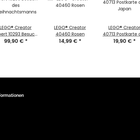
LEGO® Creator
LEGO® Creator
LEGO® Creato
pert 10293 Besuch
40460 Rosen
40713 Postkarte 
99,90 €
des
*
14,99 €
*
19,90 €
Japan
*
eihnachtsmanns
nformationen