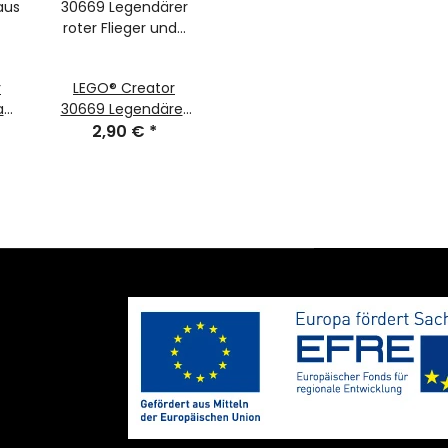
r
LEGO® Creator
aus
30669 Legendärer
roter Flieger &
2,90 €
*
Polizei-
Geländebuggy