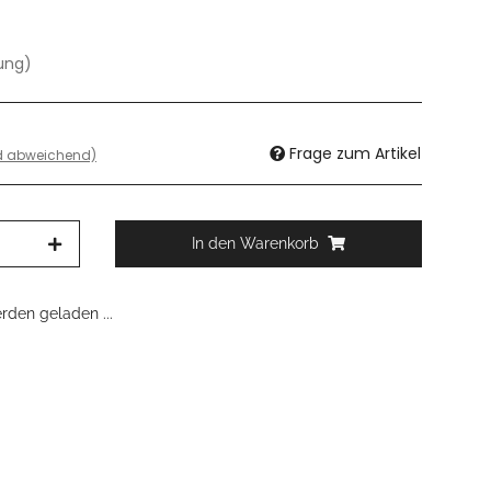
dung)
Frage zum Artikel
nd abweichend)
In den Warenkorb
den geladen ...