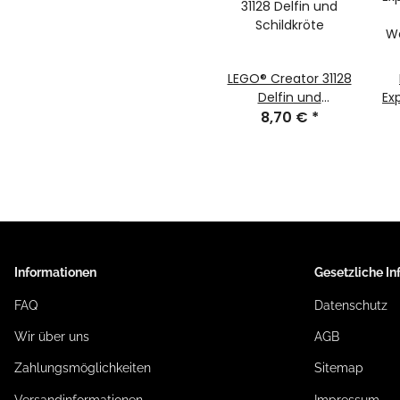
LEGO® Creator 31128
Delfin und
Ex
Schildkröte
8,70 €
*
W
Informationen
Gesetzliche I
FAQ
Datenschutz
Wir über uns
AGB
Zahlungsmöglichkeiten
Sitemap
Versandinformationen
Impressum