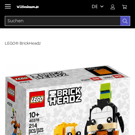
DE
LEGO® BrickHeadz