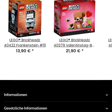
LEGO® Brickheadz
LEGO® BrickHeadz
L
40422 Frankenstein #111
40379 Valentinstag-Bär
4
13,90 €
*
21,90 €
#97
*
Informationen
Gesetzliche Informationen