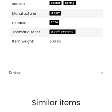
Easter
Spring
season:
Manufacturer:
LEGO®
release:
2024
Thematic series:
LEGO® Seasonal
Item weight:
0,35
kg
Reviews
Similar items