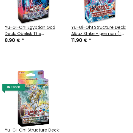
Yu-Gi-Oh! Egyptian God
Yu-Gi-Oh! Structure Deck:
Deck: Obelisk The
Albaz Strike - german (1.
Tormentor - deutsch (1.
8,90 €
*
edition)
11,90 €
*
Auflage)
IN STOCK
Yu-Gi-Oh! Structure Deck: