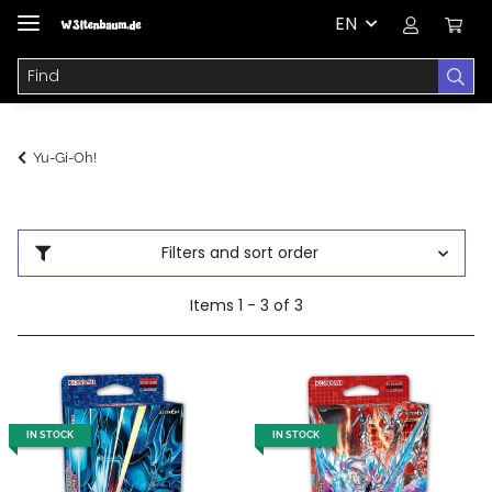
EN
Yu-Gi-Oh!
Filters and sort order
Items 1 - 3 of 3
IN STOCK
IN STOCK